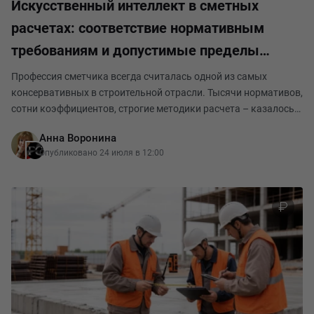
Искусственный интеллект в сметных
расчетах: соответствие нормативным
требованиям и допустимые пределы
автоматизации. (Часть 1)
Профессия сметчика всегда считалась одной из самых
консервативных в строительной отрасли. Тысячи нормативов,
сотни коэффициентов, строгие методики расчета – казалось
бы, здесь нет места «черным ящикам» нейросетей и
Анна Воронина
генеративным алгоритмам. Однако 2025 год стал
Опубликовано 24 июля в 12:00