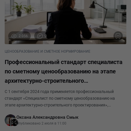
2 056
0
ЦЕНООБРАЗОВАНИЕ И СМЕТНОЕ НОРМИРОВАНИЕ
Профессиональный стандарт специалиста
по сметному ценообразованию на этапе
архитектурно-строительного
проектирования: область применения и
С 1 сентября 2024 года применяется профессиональный
практическое значение.
стандарт «Специалист по сметному ценообразованию на
этапе архитектурно-строительного проектирования»,
утвержденный приказом Минтруда России от 11.03.2024 №
Оксана Александровна Смык
97н. В реестре профессиональных стандартов документ
Опубликовано 2 июля в 11:00