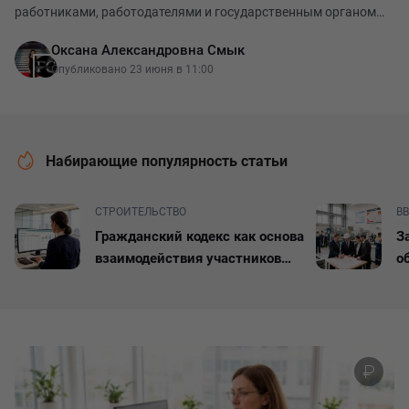
работниками, работодателями и государственным органом
исполнительной власти в области строительства на период
Оксана Александровна Смык
2024–2026 годов. Документ разработан по нор
Опубликовано 23 июня в 11:00
Набирающие популярность статьи
СТРОИТЕЛЬСТВО
В
Гражданский кодекс как основа
З
взаимодействия участников
о
строительной отрасли.
г