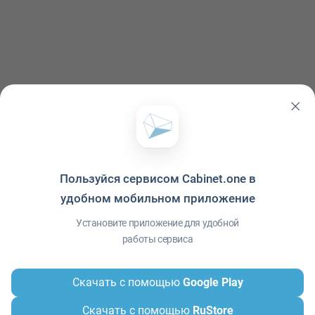
Пользуйся сервисом Cabinet.one в
удобном мобильном приложение
Политика конфиденциальности
·
Условия использования
·
Файлы cookie
·
Установите приложение для удобной
Справка
·
Приложение
© ООО "Межрегиональный Информационный центр"
работы сервиса
Скачать с помощью
Google Play
Скачать с помощью
RuStore