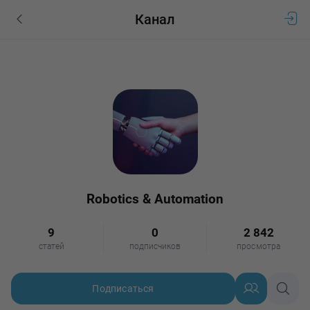
Канал
Robotics & Automation
9
0
2 842
статей
подписчиков
просмотра
Подписаться