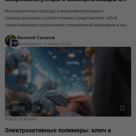
робототехнике
Инновационные подходы к микроманипуляции и
самоорганизации в робототехнике представляют собой
захватывающее направление современной инженерии и наук
о материалах. Эти области фокусируются на создании
Василий Суханов
роботов и систем, способных выполнять задачи на
Опубликовано 13 августа 2024
микроскопиче
553
0
РОБОТОТЕХНИКА
Электроактивные полимеры: ключ к