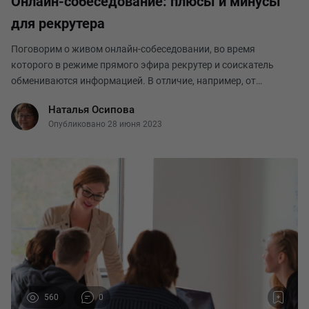
Онлайн-собеседование: плюсы и минусы
для рекрутера
Поговорим о живом онлайн-собеседовании, во время
которого в режиме прямого эфира рекрутер и соискатель
обмениваются информацией. В отличие, например, от
видеоинтервью, суть которого в том, что кандидат получает
Наталья Осипова
вопросы, фиксирует на камеру ответы на них, а зат
Опубликовано 28 июня 2023
560
0