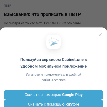
ПВТР
Взыскания: что прописать в ПВТР
Не смотря на то что в ст. 192­­­­-194 ТК РФ описаны
дисциплинарные взыскания и порядок их применения,
которые обязательны к применению в компаниях в
независимости от форм. Судебная практика, в которой суд
Наталья Бабаева
встает на сторону сотрудника, доказывает о существовани
Опубликовано 9 июня 2023
Пользуйся сервисом Cabinet.one в
удобном мобильном приложение
Политика конфиденциальности
·
Условия использования
·
Файлы cookie
·
Установите приложение для удобной
Справка
·
Приложение
© ООО "Межрегиональный Информационный центр"
работы сервиса
Скачать с помощью
Google Play
Скачать с помощью
RuStore