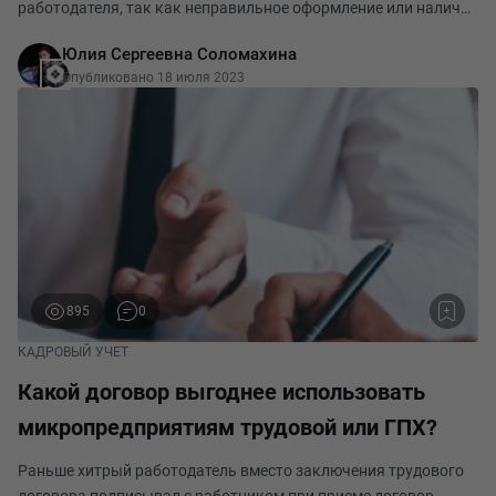
работодателя, так как неправильное оформление или наличие
ошибок в этом документе может привести к серьезным штраф
Юлия Сергеевна Соломахина
ам, которые могут быть критическими для ИП и
Опубликовано 18 июля 2023
микропредприятий. Чтобы этого избежать, н
895
0
КАДРОВЫЙ УЧЕТ
Какой договор выгоднее использовать
микропредприятиям трудовой или ГПХ?
Раньше хитрый работодатель вместо заключения трудового