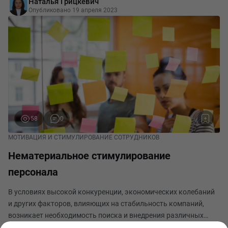
Наталья Грицкевич
политические, географические и демографические условия.
Опубликовано 19 апреля 2023
58
0
МОТИВАЦИЯ И СТИМУЛИРОВАНИЕ СОТРУДНИКОВ
Нематериальное стимулирование
персонала
В условиях высокой конкуренции, экономических колебаний
и других факторов, влияющих на стабильность компаний,
возникает необходимость поиска и внедрения различных
методов для удержания позиций на рынке, а так же развития