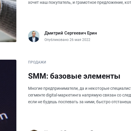
хочет наш покупатель, и грамотное предложение, ко
При этом в большин
Дмитрий Сергеевич Ерин
Опубликовано 26 мая 2022
ПРОДАЖИ
SMM: базовые элементы
Многие предприниматели, да и некоторые специалист
сегменте digital-маркетинга напрямую связан со сле
если не будешь поспевать за ними, быстро отстанешь
окажет