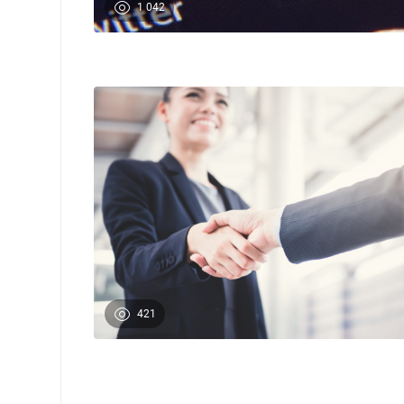
1 042
421