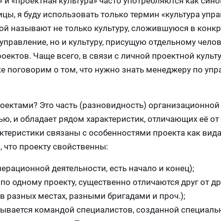
 и «проектная культура» часто употребляются как син
ицы, я буду использовать только термин «культура упр
рой называют не только культуру, сложившуюся в конк
управление, но и культуру, присущую отдельному челов
ектов. Чаще всего, в связи с личной проектной культ
е поговорим о том, что нужно знать менеджеру по уп
проектами? Это часть (разновидность) организационной
ью, и обладает рядом характеристик, отличающих её от
актеристики связаны с особенностями проекта как вид
 что проекту свойственны:
перационной деятельности, есть начало и конец);
по одному проекту, существенно отличаются друг от др
в разных местах, разными бригадами и проч.);
ывается командой специалистов, созданной специальн