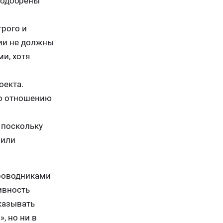
е одобрены
трого и
ии не должны
и, хотя
оекта.
по отношению
 поскольку
 или
проводниками
ивность
казывать
, но ни в