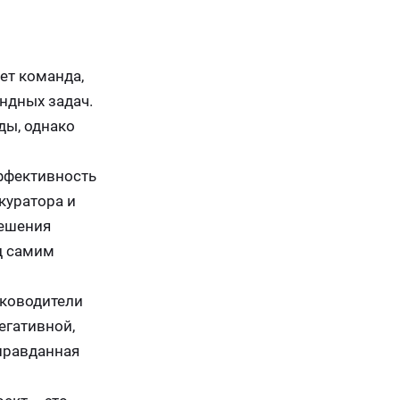
ет команда,
ндных задач.
ды, однако
ффективность
куратора и
решения
д самим
уководители
егативной,
оправданная