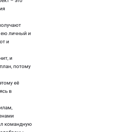
ект – это
ия
 получают
 ею личный и
ют и
ит, и
 план, потому
этому её
ясь в
илам,
ленами
шил командную