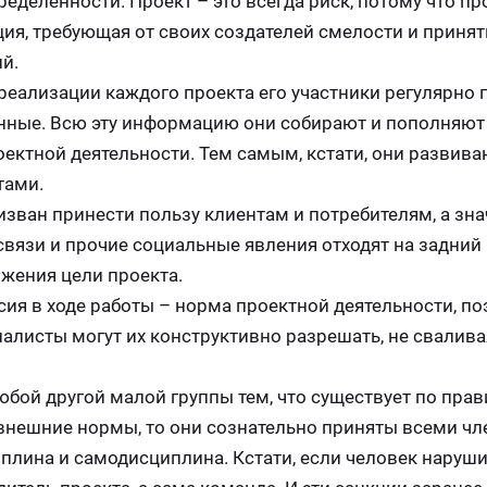
еделённости. Проект – это всегда риск, потому что про
ция, требующая от своих создателей смелости и принят
й.
 реализации каждого проекта его участники регулярно
нные. Всю эту информацию они собирают и пополняют
ектной деятельности. Тем самым, кстати, они развива
тами.
изван принести пользу клиентам и потребителям, а знач
 связи и прочие социальные явления отходят на задний
ижения цели проекта.
ия в ходе работы – норма проектной деятельности, по
циалисты могут их конструктивно разрешать, не свалива
бой другой малой группы тем, что существует по прав
внешние нормы, то они сознательно приняты всеми ч
плина и самодисциплина. Кстати, если человек нару