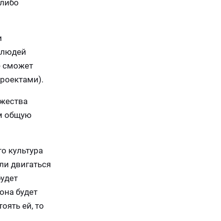
 либо
и
а людей
е сможет
роектами).
ожества
м общую
о культура
ли двигаться
будет
она будет
оять ей, то