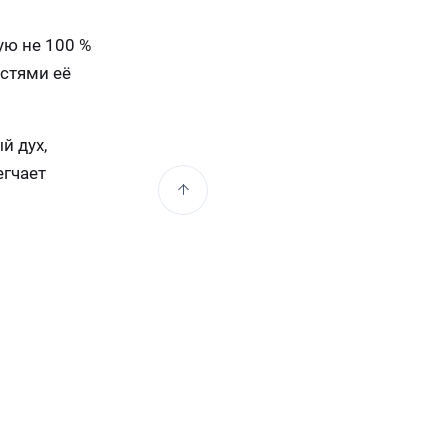
ую не 100 %
остями её
й дух,
егчает