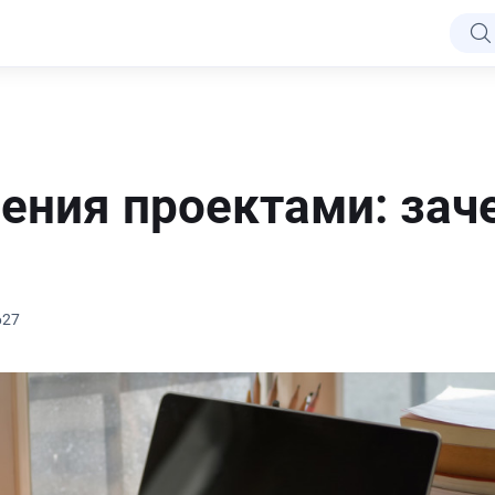
ления проектами: зач
627