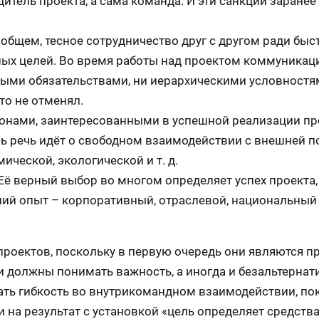
дитель проекта, а сама команда. И эти санкции заране
общем, тесное сотрудничество друг с другом ради быс
ых целей. Во время работы над проектом коммуникац
ыми обязательствами, ни иерархическими условностям
то не отменял.
онами, заинтересованными в успешной реализации пр
сь речь идёт о свободном взаимодействии с внешней 
ической, экологической и т. д.
Её верный выбор во многом определяет успех проекта,
ний опыт – корпоративный, отраслевой, национальный
 проектов, поскольку в первую очередь они являются 
и должны понимать важность, а иногда и безальтернат
ать гибкость во внутрикомандном взаимодействии, по
на результат с установкой «цель определяет средства»