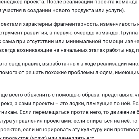
менеджер проекта. После реализации проекта команда
 участия в создании нового продукта или услуги).
проектами характерны фрагментарность, изменчивость 
струмент развития, в первую очередь команды. Групп
ак сама при отсутствии или минимальной помощи извн
сегда возникающие на начальных этапах работы над п
 это свод правил, выработанных в ходе реализации мн
ла помогают решать похожие проблемы людям, имеющи
е всего объяснить с помощью образа: представьте, чт
река, а сами проекты – это лодки, плывущие по ней. Ес
утникам. Если перемещаться против него, то движение 
ура управления проектами: если опираться на неё, то 
оектов, если игнорировать эту культуру или противост
продуктов (услуг) или замедлять его.