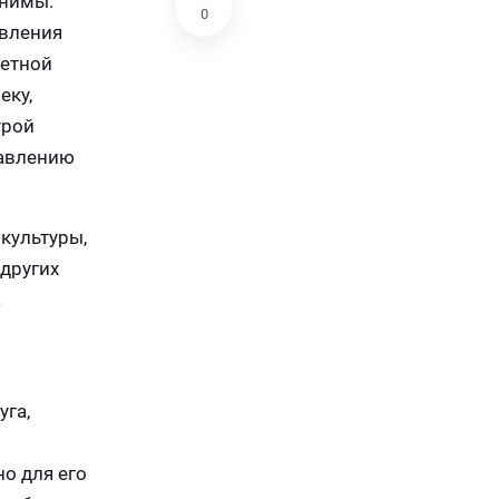
онимы.
0
авления
ретной
еку,
урой
равлению
 культуры,
 других
а
уга,
о для его