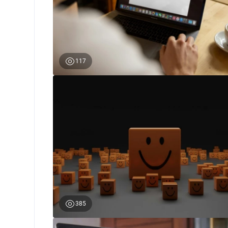
117
0
385