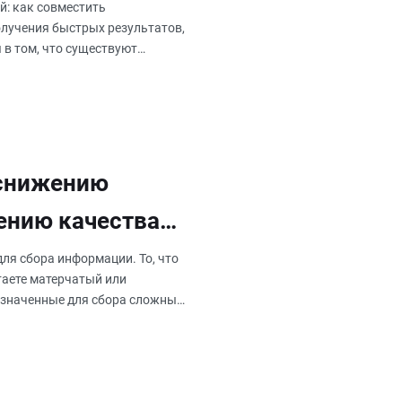
й: как совместить
лучения быстрых результатов,
 в том, что существуют
 снижению
ению качества
ля сбора информации. То, что
таете матерчатый или
азначенные для сбора сложных