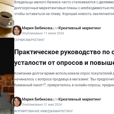
Владельцы малого бизнеса часто сталкиваются с дилеммо
долгосрочные маркетинговые планы с необходимостью по
чтобы оставаться на плаву. Хорошая новость заключается
тактики, которые могут принести
Мария Бибикова
для
Креативный маркетинг
Опубликовано 11 июня 2024
СЕРВИС
МАРКЕТИНГ
Практическое руководство по
усталости от опросов и повыш
ответов
Компании долгое время использовали опрос покупателей д
начиналось с вопроса продавца в магазине: “Вы предпочи
бумажный пакет?”, превратилось в онлайн-опросы, предн
маркетинговых данных
Мария Бибикова
для
Креативный маркетинг
Опубликовано 31 мая 2024
ФОРМИРОВАНИЕ ИМИДЖА
МАРКЕТИНГ