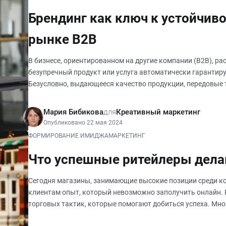
Брендинг как ключ к устойчиво
рынке B2B
В бизнесе, ориентированном на другие компании (B2B), ра
безупречный продукт или услуга автоматически гарантиру
Безусловно, выдающееся качество продукции, передовые 
клиентского сервиса
Мария Бибикова
для
Креативный маркетинг
Опубликовано 22 мая 2024
ФОРМИРОВАНИЕ ИМИДЖА
МАРКЕТИНГ
Что успешные ритейлеры дела
Сегодня магазины, занимающие высокие позиции среди к
клиентам опыт, который невозможно заполучить онлайн. 
торговых тактик, которые помогают добиться успеха. Мн
владеющим точками розничных пр