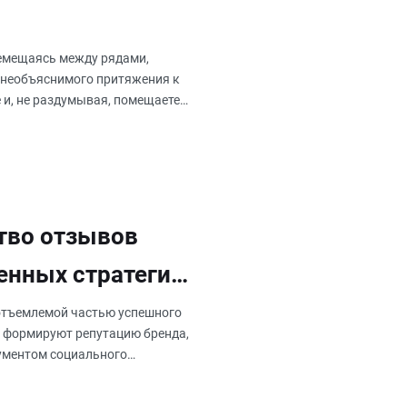
ремещаясь между рядами,
 необъяснимого притяжения к
те и, не раздумывая, помещаете
тво отзывов
ренных стратегий
еотъемлемой частью успешного
ни формируют репутацию бренда,
ументом социального