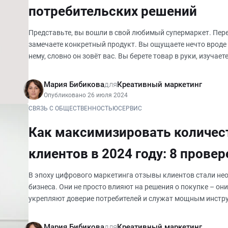
потребительских решений
Представьте, вы вошли в свой любимый супермаркет. Пе
замечаете конкретный продукт. Вы ощущаете нечто вроде
нему, словно он зовёт вас. Вы берете товар в руки, изучае
в корзину. Этот
Мария Бибикова
для
Креативный маркетинг
Опубликовано 26 июля 2024
СВЯЗЬ С ОБЩЕСТВЕННОСТЬЮ
СЕРВИС
Как максимизировать количес
клиентов в 2024 году: 8 прове
и инновационных идей
В эпоху цифрового маркетинга отзывы клиентов стали н
бизнеса. Они не просто влияют на решения о покупке – о
укрепляют доверие потребителей и служат мощным инстр
доказательства. Соглас
Мария Бибикова
для
Креативный маркетинг