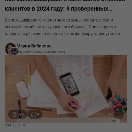
клиентов в 2024 году: 8 проверенных
стратегий и инновационных идей
В эпоху цифрового маркетинга отзывы клиентов стали
неотъемлемой частью успешного бизнеса. Они не просто
влияют на решения о покупке – они формируют репутацию
бренда, укрепляют доверие потребителей и служат мощным
Мария Бибикова
инструментом социального доказательства. Соглас
Опубликовано 23 июля 2024
396
0
МАРКЕТИНГ