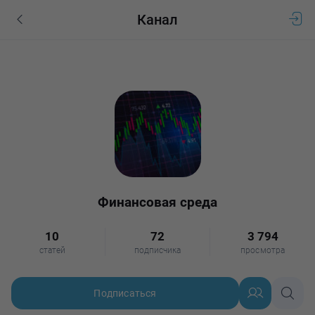
Канал
Финансовая среда
10
72
3 794
статей
подписчика
просмотра
Подписаться