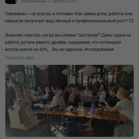
Опубликовано 12 августа 2025
Перемены — не угроза, а топливо: Как смена роли, работы или
навыков запускает ваш личный и профессиональный рост? 💥
Знакомо чувство, когда вы словно "застряли"? День сурка на
работе, рутина вместо драйва, ощущение, что потенциал
используется на 60%... Вы не одиноки. Исследования
показывают: более 70% сотрудников в той или иной мере
Показать еще...
испытывают потребность в переменах или развитии. Но страх
неизвестного, "синдром самозванца" или просто непонимание
"КАК?" часто блокируют шаг вперед.
А что, если я скажу, что именно ПЕРЕМЕНЫ — ваш самый
мощный (и недооцененный) ресурс? 🔋
♻Смена должности, освоение нового направления, переход в
другую компанию или даже индустрию – это не стресс по
умолчанию. Это критически важный этап эволюции
профессионала. Почему?