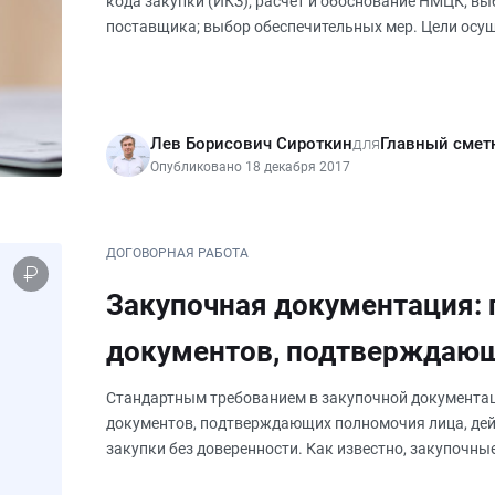
кода закупки (ИКЗ); расчет и обоснование НМЦК; в
поставщика; выбор обеспечительных мер. Цели ос
законом ФЗ-44 предусмотрены
Лев Борисович Сироткин
для
Главный смет
Опубликовано 18 декабря 2017
ДОГОВОРНАЯ РАБОТА
Закупочная документация:
документов, подтверждаю
руководителя
Стандартным требованием в закупочной документац
документов, подтверждающих полномочия лица, дей
закупки без доверенности. Как известно, закупочны
осуществляются на основании двух основ