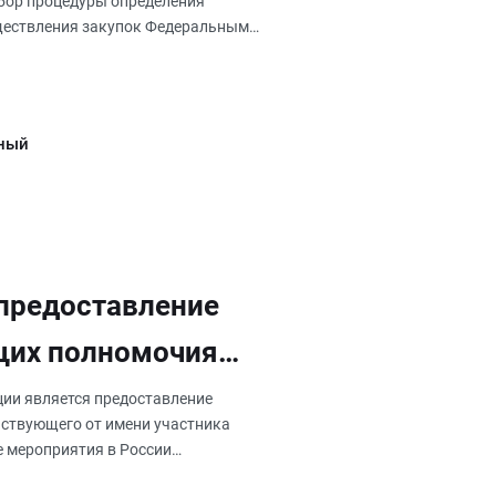
ыбор процедуры определения
уществления закупок Федеральным
ный
 предоставление
щих полномочия
ии является предоставление
ствующего от имени участника
е мероприятия в России