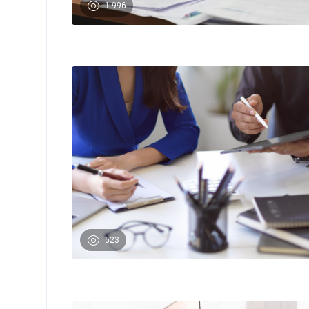
1 996
523