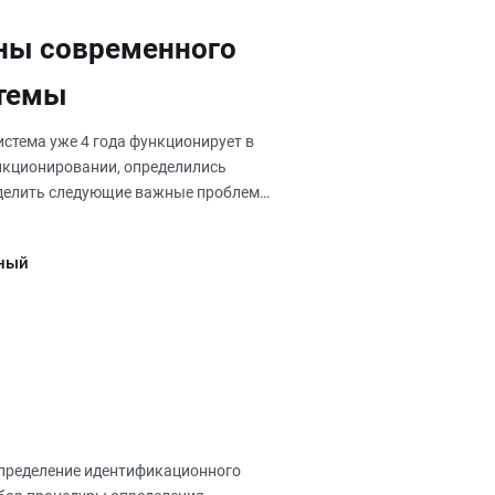
ны современного
стемы
стема уже 4 года функционирует в
нкционировании, определились
делить следующие важные проблемы
ный
определение идентификационного