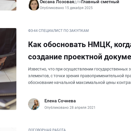
Оксана Лозовая
для
Главный сметный
Опубликовано 15 декабря 2025
ФЗ-44 СПЕЦИАЛИСТ ПО ЗАКУПКАМ
Как обосновать НМЦК, когд
создание проектной докуме
строительство или капремо
Известно, что при осуществлении государственных 
элементов, с точки зрения правоприменительной пра
обоснование начальной максимальной цены контра
государственных закупок является Минис
Елена Сочнева
Опубликовано 28 апреля 2021
ДОГОВОРНАЯ РАБОТА