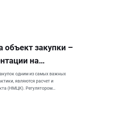
а объект закупки –
нтации на
нт
закупок одним из самых важных
ктики, являются расчет и
кта (НМЦК). Регулятором