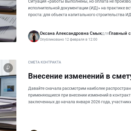
логика действий.
Ситуация «работы выполнены, но оплата не произво
исполнительной документации (ИД)» на практике вс
проста: для объекта капитального строительства ИД 
нормативно закреплённ
Оксана Александровна Смык
для
Главный 
Опубликовано 12 февраля в 12:00
СМЕТА КОНТРАКТА
Внесение изменений в смет
Давайте сначала рассмотрим наиболее распростран
применяющиеся при внесении изменений в контракт
заключенных до начала января 2026 года, участник
положениями части 65.1 статьи