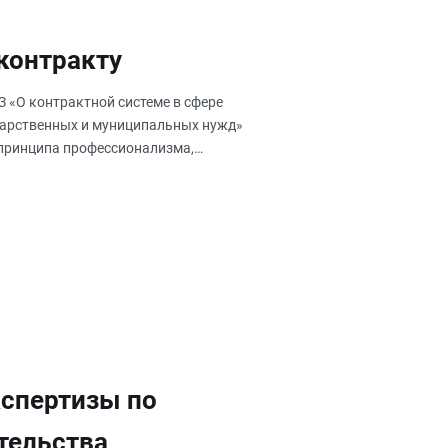
сконтракту
З «О контрактной системе в сфере
ударственных и муниципальных нужд»
з принципа профессионализма,
кспертизы по
тельства