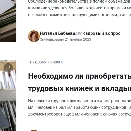
№ 5)
Соблюдение законодательства в полном объеме дово
компании уделяется большое количество времени м
незамеченными контролирующими органами, а аспе
проверяющими остаются без
Наталья Бабаева
для
Кадровый вопрос
Опубликовано 21 ноября 2023
ТРУДОВАЯ КНИЖКА
Необходимо ли приобретат
трудовых книжек и вклады
На ведение трудовой деятельности в электронном ви
млн человек из 58,1 млн работающих сотрудников. 
документооборот еще 2 млн человек включая сотру
впервые на раб