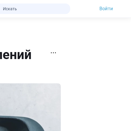
Войти
лений