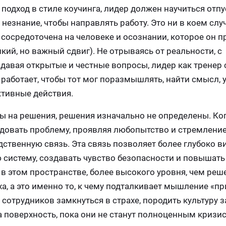
подход в стиле коучинга, лидер должен научиться отп
незнание, чтобы направлять работу. Это ни в коем слу
 сосредоточена на человеке и осознании, которое он п
нкий, но важный сдвиг). Не отрываясь от реальности, с
давая открытые и честные вопросы, лидер как тренер 
 работает, чтобы тот мог поразмышлять, найти смысл, 
тивные действия.
ы на решения, решения изначально не определены. Ко
едовать проблему, проявляя любопытство и стремление
ственную связь. Эта связь позволяет более глубоко в
 систему, создавать чувство безопасности и повышать
в этом пространстве, более высокого уровня, чем реш
ха, а это именно то, к чему подталкивает мышление «п
 сотрудников замкнуться в страхе, породить культуру з
 поверхность, пока они не станут полноценным кризи