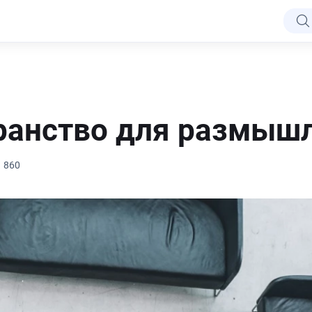
ранство для размыш
860