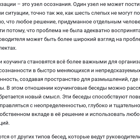
изации – это узел осознания. Один узел не может пости
ситуации, точно так же, как шесть слепых не могут п
но, что любое решение, придуманное отдельным челове
ти потому, что проблема не была адекватно воспринята
водителя может быть более широкий взгляд на пробле
пектах.
и коучинга становятся всё более важными для организ
сознанности в быстро меняющихся и непредсказуемых
нность, создавая пространство для размышлений, где
осы. В этом отношении коучинговые беседы можно рас
 обретается новый смысл. Эти беседы способствуют п
правляться с неопределенностью, глубоко и тщательн
обственном вкладе в её решение и использовать любо
ций.
ся от других типов бесед, которые ведут руководители