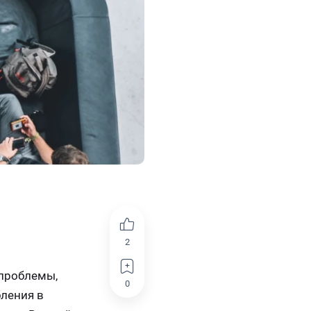
2
 проблемы,
0
бления в