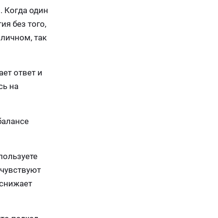
. Когда один
ия без того,
 личном, так
ает ответ и
сь на
балансе
пользуете
 чувствуют
 снижает