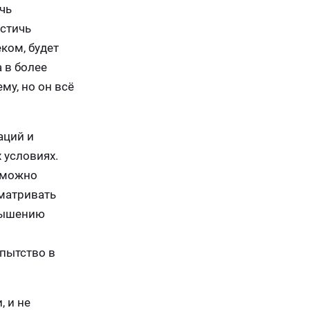
чь
остичь
ком, будет
 в более
му, но он всё
аций и
 условиях.
 можно
сматривать
овышению
о
пытство в
, и не