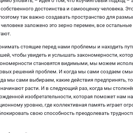
мо уловить, – идея о том, что коучинговый подход – э
собственного достоинства и самооценку человека. Это
 поэтому так важно создавать пространство для разм
в человеке заложено это зерно перемен, все остальные
тают.
понимать стоящие перед нами проблемы и находить пут
ушей, чтобы увидеть и услышать закономерности, кото
закономерности становятся видимыми, мы можем испол
овых решений проблем. И когда мы сами создаем смыс
да мы сами выбираем, какие действия предпринять, т
начинают расти. И в следующий раз, когда мы столкнё
рожденной изобретательности, которая поможет нам на
ционному уровню, где коллективная память играет ог
локировать свою способность преодолевать трудност