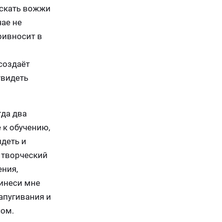
ускать вожжи
чае не
ривносит в
создаёт
увидеть
гда два
 к обучению,
идеть и
 творческий
ения,
ринеси мне
апугивания и
сом.