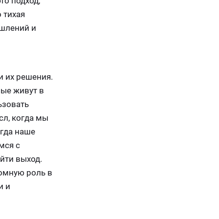
то подход,
 тихая
ышлений и
и их решения.
рые живут в
ьзовать
л, когда мы
огда наше
мся с
йти выход.
ромную роль в
и и