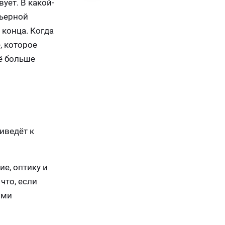
ует. В какой-
рьерной
 конца. Когда
, которое
щё больше
иведёт к
ие, оптику и
что, если
ыми