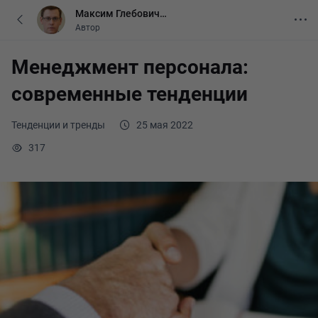
Максим Глебович
Соловьев
Автор
Менеджмент персонала:
современные тенденции
Тенденции и тренды
25 мая 2022
317