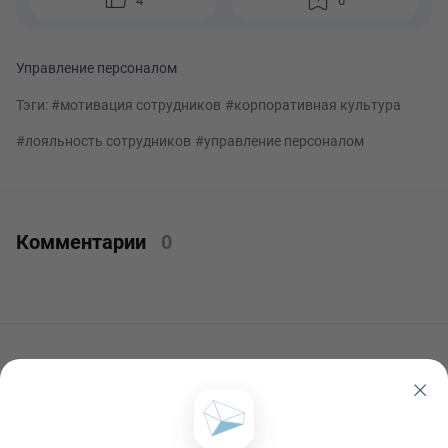
4
0
Управление персоналом
Тэги:
#мотивация сотрудников
#корпоративная культура
#лояльность сотрудников
#управление персоналом
Комментарии
0
Читать ещё