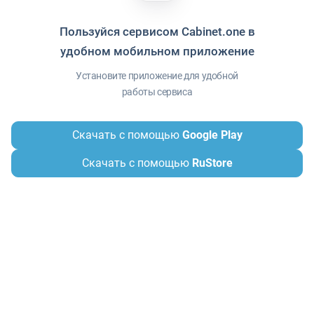
Пользуйся сервисом Cabinet.one в
удобном мобильном приложение
Установите приложение для удобной
работы сервиса
Скачать с помощью
Google Play
860
0
Скачать с помощью
RuStore
ПСИХОЛОГИЯ МЕНЕДЖМЕНТА
МЕНЕДЖМЕНТ
Создайте пространство для размышлений
Долгое время в мире организационного лидерства
господствовала максима «не приносите мне проблемы,
приносите мне решения». Хотя быстрый поиск этой фразы
показывает, что она вышла из употребления в большинстве
управленческих кругов, внутри организаций этот принц