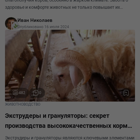
благополучия коров, особенно в жарком климате. Забота о
здоровье и комфорте животных не только повышает их
продуктивность, но и снижает риск заболеваний и стресса. В
Иван Николаев
условиях жаркого климата коровам необходим
Опубликовано 16 июля 2024
482
0
ЖИВОТНОВОДСТВО
Экструдеры и грануляторы: секрет
производства высококачественных кормов
для животных
Экструдеры и грануляторы являются ключевыми элементами