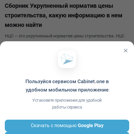
Сборник Укрупненный норматив цены
строительства, какую информацию в нем
можно найти
НЦС ― это укрупненный норматив цены строительства. НЦС
строительства используют для: Разработки проектов
строительства и реконструкции зданий и сооружений.
Планирования и организации строительных работ. Контроля
Наталья Винер
и надзора за ходом строительства. Оценки качеств
Опубликовано 23 октября 2023
Пользуйся сервисом Cabinet.one в
удобном мобильном приложение
Политика конфиденциальности
·
Условия использования
·
Файлы cookie
·
Установите приложение для удобной
Справка
·
Приложение
© ООО "Межрегиональный Информационный центр"
работы сервиса
Скачать с помощью
Google Play