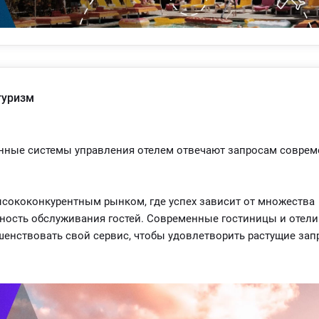
илия, повысить точность операций и улучшить качество
преимущества и способствуя росту доходов гостиницы.
туризм
нные системы управления отелем отвечают запросам соврем
ысококонкурентным рынком, где успех зависит от множества
ность обслуживания гостей. Современные гостиницы и отели
енствовать свой сервис, чтобы удовлетворить растущие за
вляется ее способность оптимизировать различные операци