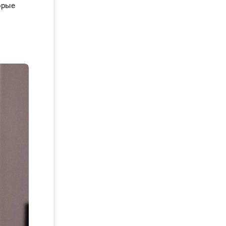
орые
ные
оты.
еют все
 с
и
ные
гистики
я в
ва для