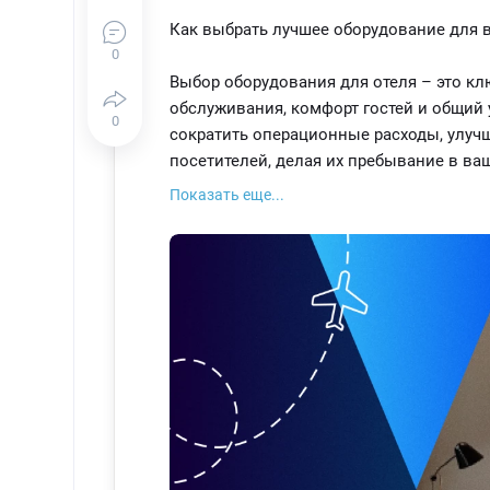
Как выбрать лучшее оборудование для 
0
Выбор оборудования для отеля – это кл
обслуживания, комфорт гостей и общий
0
сократить операционные расходы, улучш
посетителей, делая их пребывание в в
Показать еще...
Комплектация бывает трех видов:
• Люкс ("Новая роскошь"): Изящные ме
техника, и эксклюзивные декоративны
комфорта.
• Премиум (бизнес-класс): Сдержанный
дизайнерскую мебель и все необходимо
• Стандарт (эконом): Нацелен на широк
необходимые удобства при разумных рас
Что входит в комплектацию стандартно
• Предметы мебели (кровать, гардероб 