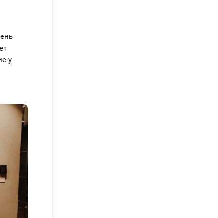
вень
ет
ие у
ая
ного
сную
ет все