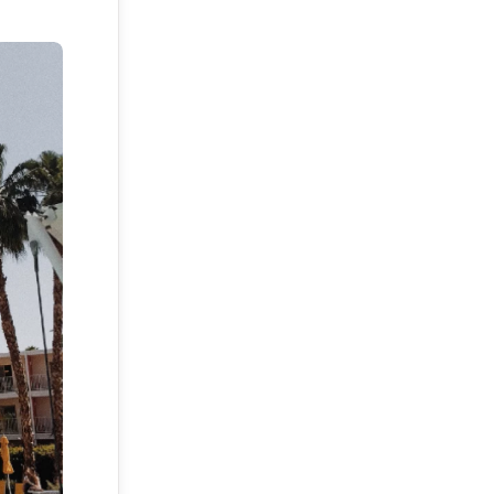
ого
ования
ей.
гостей,
х
ость
 для
 уровня
хнологий
спечат