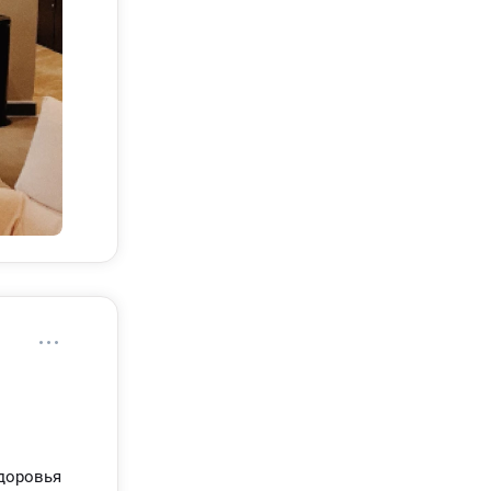
ионер
,
здоровья