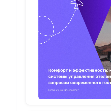
отеле. От бронирования номеров до уче
автоматизирует эти процессы, освобожд
предоставлении исключительных впечат
эффективность, но и снижает риск воз
Интеграция с внешними сервисами
Еще одним важным преимуществом PMS 
отелям более эффективно управлять св
такими как платформы онлайн-брониров
питания и напитков, может помочь оте
удовлетворенность гостей.
Клиентоориентированный подход
Хорошо продуманная система управлени
важными гостиничными сервисами, так
сторонние поставщики. Эта интеграция 
удобный процесс бронирования, персо
и сервисам. Большинство современных 
интеграции создают единую платформу,