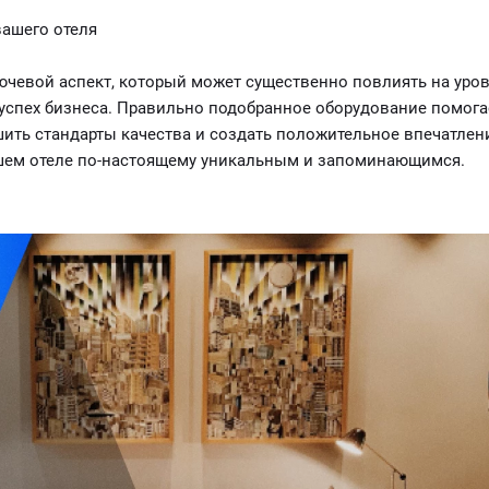
вашего отеля
ючевой аспект, который может существенно повлиять на уро
 успех бизнеса. Правильно подобранное оборудование помога
ить стандарты качества и создать положительное впечатлен
ашем отеле по-настоящему уникальным и запоминающимся.
бельные коллекции, высококачественный текстиль, престижн
е элементы для премиальной аудитории, ожидающей абсолют
 и лаконичный интерьер для деловых людей. Включает корпу
е для решения рабочих вопросов.
ую аудиторию, желающую комфорт за умеренную цену. Включа
ходах на мебель и интерьер.
го номера эконом класса?
или настенная вешалка, комод либо прикроватная тумбочка,