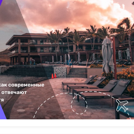
та гостей, управления запасами и финансового контроля, PMS
ая ценное время для персонала, чтобы он мог сосредоточить
лений гостям. Такая автоматизация не только повышает
никновения ошибок и несоответствий.
является ее интеграция с внешними службами. Это позволя
оей деятельностью. Например, интеграция со сторонними сер
ания, системы распределения номеров и поставщики продук
лям оптимизировать свои потоки доходов и повысить
я недвижимостью (PMS) может легко интегрироваться с друг
ими как платформы онлайн-бронирования, программы лояльн
улучшает качество обслуживания гостей, обеспечивая плавны
нализированные предложения и доступ к дополнительным уд
PMSS обеспечивают интеграцию с целым рядом других серви
 которая упрощает ключевые процессы управления отелем и