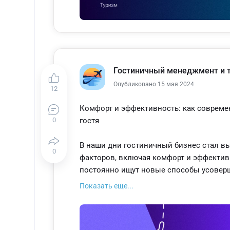
Эти шаги помогут сократить время и ус
обслуживания, создавая конкурентные 
Гостиничный менеджмент и 
Опубликовано 15 мая 2024
12
Комфорт и эффективность: как совреме
0
гостя
В наши дни гостиничный бизнес стал в
0
факторов, включая комфорт и эффектив
постоянно ищут новые способы усоверш
современного гостя.
Показать еще...
Оптимизация операций
Одним из ключевых преимуществ PMS я