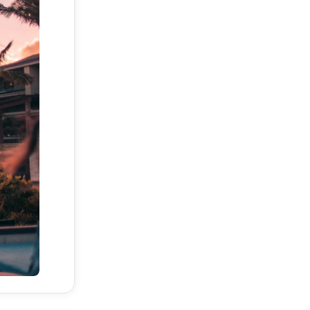
ся на
ет
висами,
тов
ими
ости и
й и
обствам
сов Эти