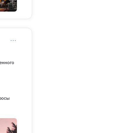
енного
просы
и в