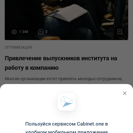
1 348
0
ОПТИМИЗАЦИЯ
Привлечение выпускников института на
работу в компанию
Многие организации хотят привлечь молодых сотрудников,
особенно выпускников учебных заведений. Причины этого
заключаются в том, что существует мнение, будто молодые
работники привносят в организацию «свежую кровь», новые
Елена Сочнева
идеи, позволяют развиваться и повышать
Опубликовано 4 апреля 2024
Пользуйся сервисом Cabinet.one в
удобном мобильном приложение