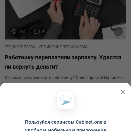
562
0
ТРУДОВОЕ ПРАВО
УПРАВЛЕНИЕ ПЕРСОНАЛОМ
Работнику переплатили зарплату. Удастся
ли вернуть деньги?
Как можно переплатить работнику? Очень просто! Например,
при увольнении работнику выплатили выходное пособие, но в
последующем его восстановили на работе. Или работник ушел
на больничный на несколько месяцев или в отпуск по уходу за
Федор Люшненко
ребенком, но работодатель,
Опубликовано 30 июня 2023
Пользуйся сервисом Cabinet.one в
удобном мобильном приложение