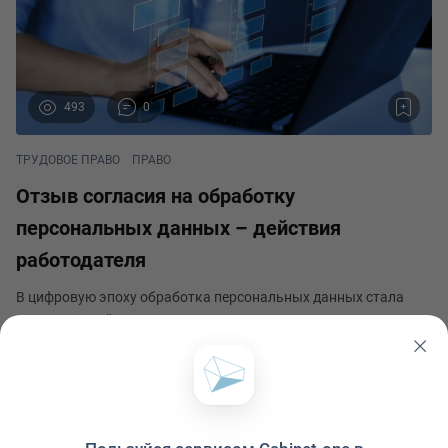
493
0
ТРУДОВОЕ ПРАВО
ПРАВО
Отзыв согласия на обработку
персональных данных – действия
работодателя
В цифровую эпоху обработка персональных данных стала
неотъемлемой частью различных видов деятельности, в том
числе трудоустройства. Особое значение имеет защита
личной информации физических лиц, для этого государство
София Кспоян
формирует законодательную базу регулирующую
Опубликовано 23 мая 2023