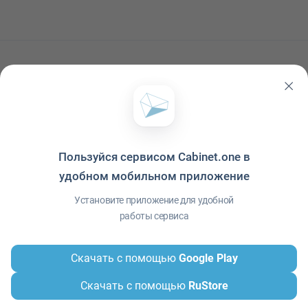
Читать ещё
Пользуйся сервисом Cabinet.one в
удобном мобильном приложение
Установите приложение для удобной
работы сервиса
Скачать с помощью
Google Play
486
0
Скачать с помощью
RuStore
СТРАТЕГИЧЕСКИЙ МЕНЕДЖМЕНТ
МЕНЕДЖМЕНТ