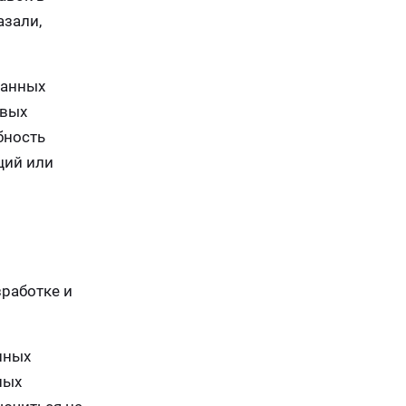
азали,
ванных
овых
бность
ций или
работке и
нных
ных