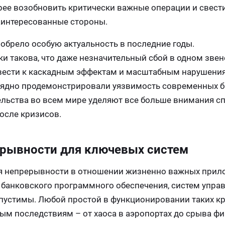
рее возобновить критически важные операции и свест
заинтересованные стороны.
брело особую актуальность в последние годы.
 такова, что даже незначительный сбой в одном звен
вести к каскадным эффектам и масштабным нарушения
глядно продемонстрировали уязвимость современных б
тельства во всем мире уделяют все больше внимания с
осле кризисов.
ерывности для ключевых систем
ия непрерывности в отношении жизненно важных прил
е банковского программного обеспечения, систем упра
пустимы. Любой простой в функционировании таких к
ым последствиям – от хаоса в аэропортах до срыва ф