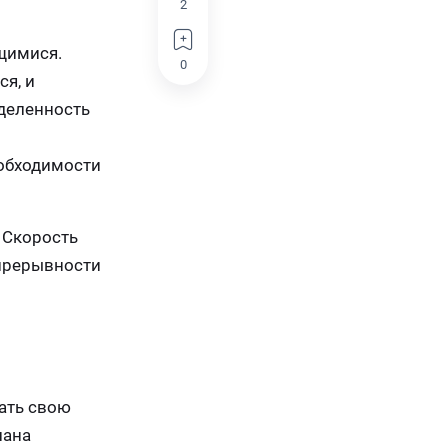
2
щимися.
0
ся, и
еделенность
еобходимости
 Скорость
епрерывности
ать свою
лана