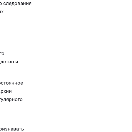
го следования
ых
го
дство и
остоянное
архии
гулярного
признавать