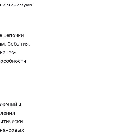
и к минимуму
е цепочки
м. События,
изнес-
пособности
ожений и
вления
ритически
инансовых