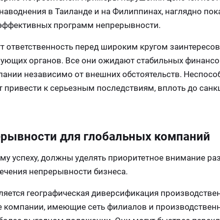
 наводнения в Таиланде и на Филиппинах, наглядно пок
 эффективных программ непрерывности.
ут ответственность перед широким кругом заинтересо
ирующих органов. Все они ожидают стабильных финанс
пании независимо от внешних обстоятельств. Неспосо
 привести к серьезным последствиям, вплоть до санк
ерывности для глобальных компаний
му успеху, должны уделять приоритетное внимание раз
чения непрерывности бизнеса.
яется географическая диверсификация производстве
е компании, имеющие сеть филиалов и производствен