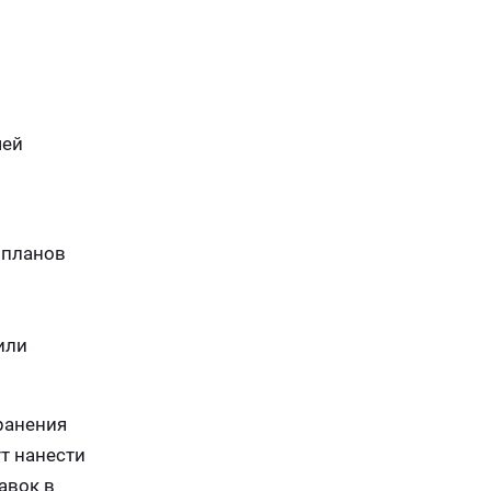
чей
 планов
или
ранения
т нанести
авок в