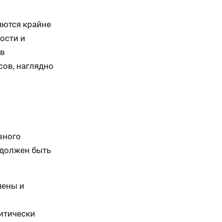
яются крайне
ости и
 в
ов, наглядно
вного
 должен быть
чены и
итически