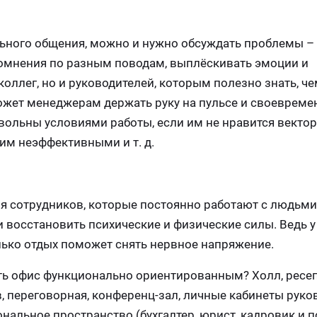
льного общения, можно и нужно обсуждать проблемы –
омнения по разным поводам, выплёскивать эмоции и
коллег, но и руководителей, которым полезно знать, ч
может менеджерам держать руку на пульсе и своевреме
вольны условиями работы, если им не нравится вектор
им неэффективными и т. д.
ля сотрудников, которые постоянно работают с людьми
и восстановить психические и физические силы. Ведь 
олько отдых поможет снять нервное напряжение.
ть офис функционально ориентированным? Холл, ресеп
, переговорная, конференц-зал, личные кабинеты руко
альное пространство (бухгалтер, юрист, кадровик и по