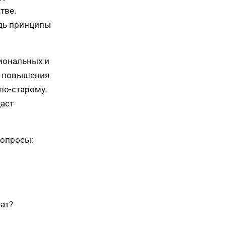
тве.
едь принципы
сиональных и
то повышения
по-старому.
даст
вопросы:
ат?