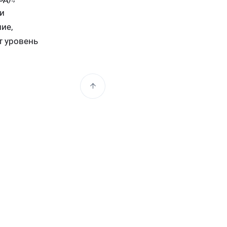
 и
ие,
т уровень