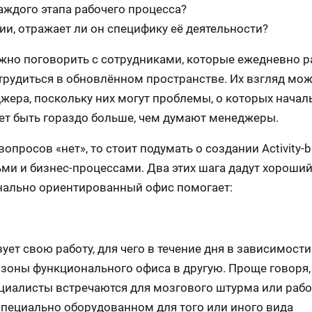
аждого этапа рабочего процесса?
ии, отражает ли он специфику её деятельности?
ужно поговорить с сотрудниками, которые ежедневно р
рудиться в обновлённом пространстве. Их взгляд мож
жера, поскольку них могут проблемы, о которых начал
жет быть гораздо больше, чем думают менеджеры.
просов «нет», то стоит подумать о создании Аctivity-ba
ми и бизнес-процессами. Два этих шага дадут хороши
онально ориентированный офис помогает:
ет свою работу, для чего в течение дня в зависимости
зоны функционального офиса в другую. Проще говоря
циалисты встречаются для мозгового штурма или рабо
специально оборудованном для того или иного вида