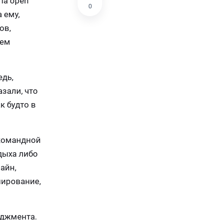
па open
0
 ему,
ов,
сем
дь,
зали, что
к будто в
 командной
дыха либо
айн,
нирование,
еджмента.