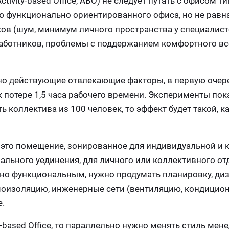
vity-based Office, ABО) не следует путать с офисом ти
ю функционально ориентированного офиса, но не равна
ков (шум, минимум личного пространства у специалист
работников, проблемы с поддержанием комфортного в
но действующие отвлекающие факторы, в первую очере
потере 1,5 часа рабочего времени. Эксперименты пока
ь коллектива из 100 человек, то эффект будет такой, ка
это помещение, зонированное для индивидуальной и
ального уединения, для личного или коллективного от
но функциональным, нужно продумать планировку, диз
моизоляцию, инженерные сети (вентиляцию, кондицио
е.
-based Office, то параллельно нужно менять стиль мен