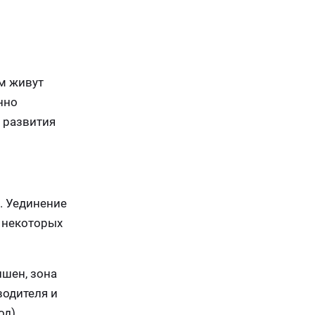
ем живут
нно
 развития
. Уединение
у некоторых
шен, зона
водителя и
д).,