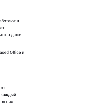
аботают в
ет
ьство даже
sed Office и
й
 от
, каждый
ты над