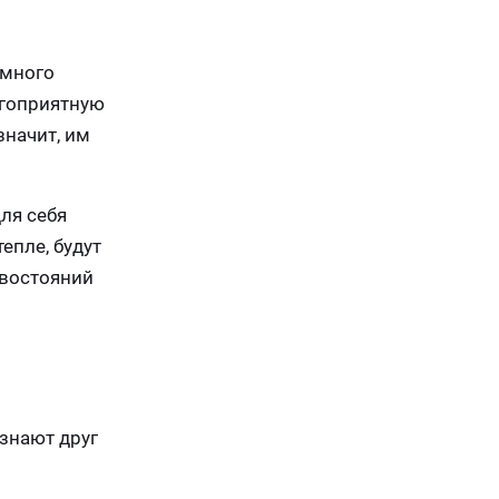
 много
лагоприятную
значит, им
ля себя
епле, будут
ивостояний
знают друг