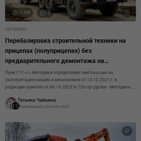
2 208
0
ПЕРЕВОЗКА
Перебазировка строительной техники на
прицепах (полуприцепах) без
предварительного демонтажа на
отдельные конструктивные части (часть
Пункт 77 «г» Методики определения сметных цен на
4).
эксплуатацию машин и механизмов от 13.12.2021 г. в
редакции приказа от 06.10.2023 N 726/пр (далее - Методика №
916/пр). г) затраты на перебазировку (передислокацию)
Татьяна Чайкина
машин и механизмов на прицепах (полуприцепах и
Опубликовано 28 июля 2025