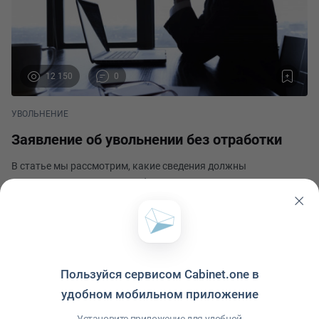
12 150
0
УВОЛЬНЕНИЕ
Заявление об увольнении без отработки
В статье мы рассмотрим, какие сведения должны
указываться в заявлении об увольнении по своему желанию
без отработки, чтобы в будущем при расторжении договора
работодатель не нарушил никакие нормы законодательства и
Кадровый вопрос
не стал участником спора с уволенным сотрудни
Опубликовано 26 апреля 2023
Пользуйся сервисом Cabinet.one в
удобном мобильном приложение
Политика конфиденциальности
·
Условия использования
·
Файлы cookie
·