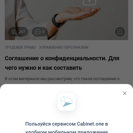
267
0
ТРУДОВОЕ ПРАВО
УПРАВЛЕНИЕ ПЕРСОНАЛОМ
Соглашение о конфиденциальности. Для
чего нужно и как составить
В этом материале мы рассмотрим, что такое соглашение о
конфиденциальности, какое оно бывает, когда необходимо и
из чего состоит. Что такое соглашение о конфиденциальности
Соглашение о конфиденциальности пришло к нам из-за
Кадровый вопрос
рубежа. В первую очередь соглашение о
Опубликовано 6 апреля 2023
Пользуйся сервисом Cabinet.one в
удобном мобильном приложение