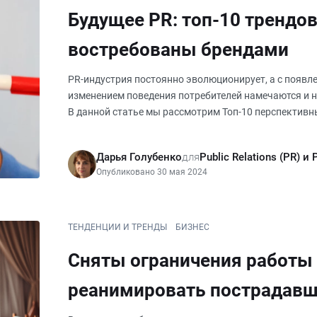
Будущее PR: топ-10 трендов
востребованы брендами
PR-индустрия постоянно эволюционирует, а с появл
изменением поведения потребителей намечаются и 
В данной статье мы рассмотрим Топ-10 перспективн
ключевыми для брендов в будуще
Дарья Голубенко
для
Public Relations (PR) и
Опубликовано 30 мая 2024
ТЕНДЕНЦИИ И ТРЕНДЫ
БИЗНЕС
Сняты ограничения работы 
реанимировать пострадавш