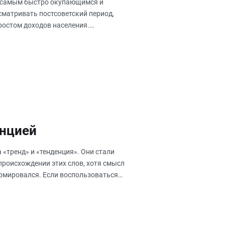
ь самым быстро окупающимся и
сматривать постсоветский период,
 ростом доходов населения.
енцией
«тренд» и «тенденция». Они стали
роисхождении этих слов, хотя смысл
ормировался. Если воспользоваться