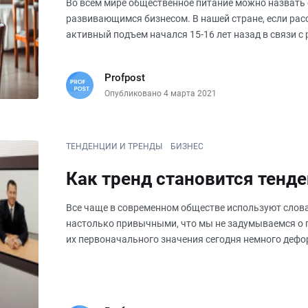
Во всем мире общественное питание можно назват
развивающимся бизнесом. В нашей стране, если рас
активный подъем начался 15-16 лет назад в связи с
Фешенебельные рестораны, тем
Profpost
Опубликовано 4 марта 2021
ТЕНДЕНЦИИ И ТРЕНДЫ
БИЗНЕС
Как тренд становится тенд
Все чаще в современном обществе используют слова 
настолько привычными, что мы не задумываемся о п
их первоначального значения сегодня немного деф
переводчиком и