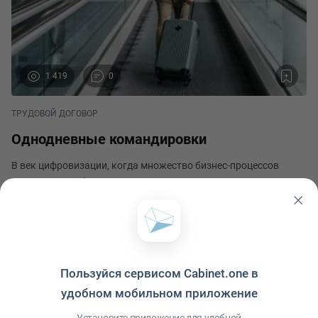
1 419
0
ТРУДОВОЙ ДОГОВОР
Однодневные командировки
В век цифровизации, когда множество бизнес-процессов
переходят в цифровую экосистему, много вопросов можно
решить, не вставая со стула. Цифровая экосистема позволяет
ускорить процессы, оптимизировать расходы и повысить
Наталья Бабаева
производительность в компании. Но бывают
Опубликовано 28 февраля 2024
Пользуйся сервисом Cabinet.one в
удобном мобильном приложение
Политика конфиденциальности
·
Условия использования
·
Файлы cookie
·