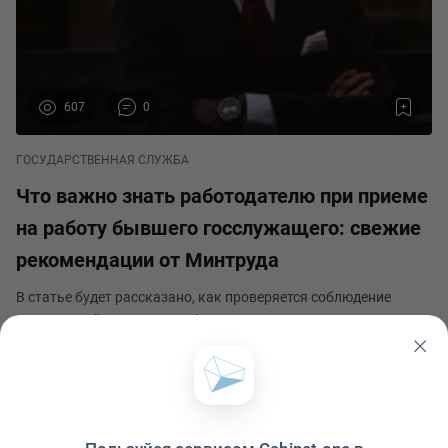
607
0
ГОСУДАРСТВЕННАЯ СЛУЖБА
Что важно знать работодателю при приеме
на работу бывшего госслужащего: свежие
рекомендации от Минтруда
В статье будет рассказано, как проверяется соблюдение
ограничений в отношении бывших муниципальных и
государственных служащих, за что работодатель может быть
привлечен к ответственности по итогам проверок комиссий по
Кадровый вопрос
нелегальной занятости, а также какими штраф
Опубликовано 15 октября 2024