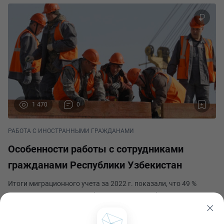
1 470
0
РАБОТА С ИНОСТРАННЫМИ ГРАЖДАНАМИ
Особенности работы с сотрудниками
гражданами Республики Узбекистан
Итоги миграционного учета за 2022 г. показали, что 49 %
трудовых мигрантом прибывают в РФ из Узбекистана.
Рассмотрим особенности работы компаний с такими
сотрудниками. Основы регулирование трудовых отношений с