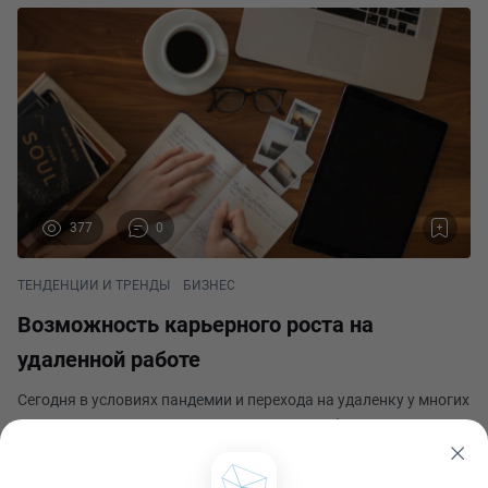
377
0
ТЕНДЕНЦИИ И ТРЕНДЫ
БИЗНЕС
Возможность карьерного роста на
удаленной работе
Сегодня в условиях пандемии и перехода на удаленку у многих
возникает вопрос: «Может ли удаленная работа дать какие-то
перспективы карьеры?» Кадровики и управленцы уверенно
заявляют, что удаленный режим работы не является камнем