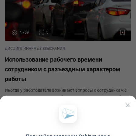
4 759
0
ДИСЦИПЛИНАРНЫЕ ВЗЫСКАНИЯ
Использование рабочего времени
сотрудником с разъездным характером
работы
Иногда у работодателя возникают вопросы к сотрудникам с
разъездным характером работы, как они используют рабочее
время. Выполняет ли работник только трудовые обязанности
или использует рабочее время в личных целях. Разберем как
Наталья Бабаева
можно доказать прогул сотрудника
Опубликовано 25 апреля 2024