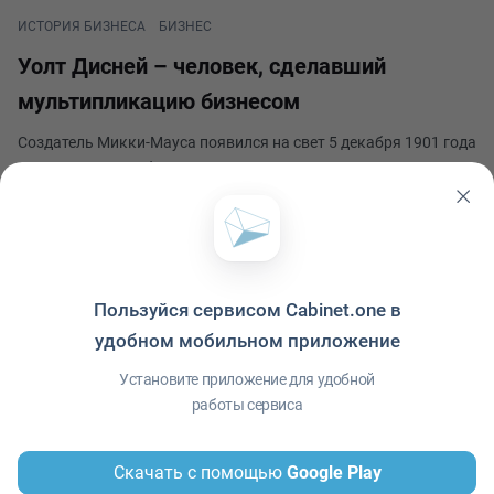
ИСТОРИЯ БИЗНЕСА
БИЗНЕС
Уолт Дисней – человек, сделавший
мультипликацию бизнесом
Создатель Микки-Мауса появился на свет 5 декабря 1901 года
в Чикаго в семье бедных ирландских эмигрантов. Как и его
братья, он начал работать рано: разносил газеты по утрам.
Уолта увлекало рисование, однако денег на карандаши и
Юлия Александровна Ситник
бумагу не было, поэтому мальчик
Опубликовано 23 ноября 2021
Пользуйся сервисом Cabinet.one в
удобном мобильном приложение
Политика конфиденциальности
·
Условия использования
·
Файлы cookie
·
Установите приложение для удобной
Справка
·
Приложение
© ООО "Межрегиональный Информационный центр"
работы сервиса
Скачать с помощью
Google Play