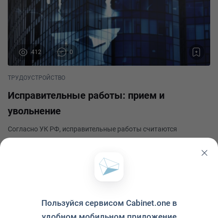
412
0
ТРУДОУСТРОЙСТВО
Исправительные работы: прием и
увольнение
Согласно УК РФ, исправительные работы считаются
уголовным наказанием, при котором не предусмотрено
лишение свободы. При этом осужденный обязан работать, а
часть заработанных им денег отчисляется в пользу
Кадровый вопрос
государства. Поэтому каждому работодателю и работникам к
Опубликовано 6 июня 2024
Пользуйся сервисом Cabinet.one в
удобном мобильном приложение