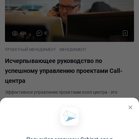
436
0
ПРОЕКТНЫЙ МЕНЕДЖМЕНТ
МЕНЕДЖМЕНТ
Исчерпывающее руководство по
успешному управлению проектами Call-
центра
Эффективное управление проектами колл-центра - это
краеугольный камень исключительного обслуживания
клиентов и операционной эффективности. В современном
быстро меняющемся бизнес-ландшафте управление колл-
Геннадий Карташов
центром требует сочетания стратегического планирования,
Опубликовано 17 июля 2024