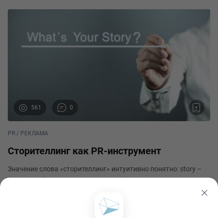
561
0
PR / РЕКЛАМА
Сторителлинг как PR-инструмент
Значение слова «сторителлинг» интуитивно понятно: story –
история, telling – рассказ. Этот приём является одним из
самых эффективных в деле выстраивания коммуникации с
общественностью. Как он работает, проще всего объяснить
Артём Даниэльевич Алексеев
на примере. Давайте внимательно посм