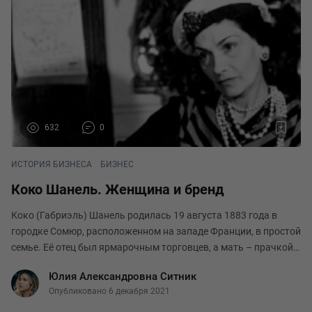
632
0
ИСТОРИЯ БИЗНЕСА
БИЗНЕС
Коко Шанель. Женщина и бренд
Коко (Габриэль) Шанель родилась 19 августа 1883 года в
городке Сомюр, расположенном на западе Франции, в простой
семье. Её отец был ярмарочным торговцев, а мать – прачкой.
В 12 лет девочка оказалась в монастырском приюте: мать
Юлия Александровна Ситник
умерла при родах, а отец не справ
Опубликовано 6 декабря 2021