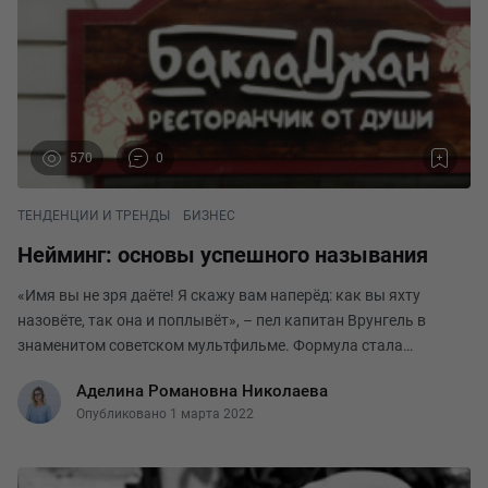
570
0
ТЕНДЕНЦИИ И ТРЕНДЫ
БИЗНЕС
Нейминг: основы успешного называния
«Имя вы не зря даёте! Я скажу вам наперёд: как вы яхту
назовёте, так она и поплывёт», – пел капитан Врунгель в
знаменитом советском мультфильме. Формула стала
универсальной – имя определяет судьбу. То же самое и в
Аделина Романовна Николаева
бизнесе. Удачно подобранное название бренда, м
Опубликовано 1 марта 2022