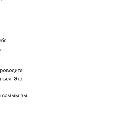
ебя
ь
проводите
ться. Это
ем самым вы