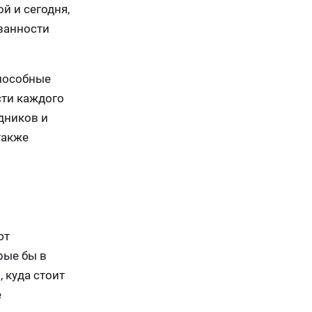
й и сегодня,
занности
способные
сти каждого
дников и
также
ют
рые бы в
 куда стоит
е