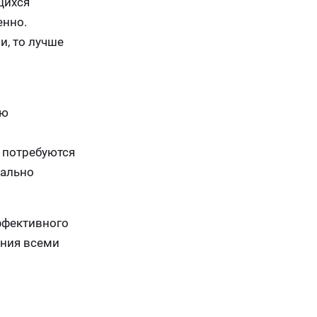
щихся
енно.
и, то лучше
ью
 потребуются
мально
ффективного
ения всеми