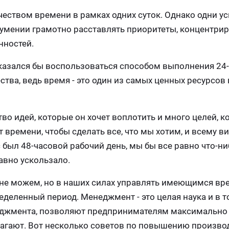
еством времени в рамках одних суток. Однако одни у
 в умении грамотно расставлять приоритеты, концентри
нностей.
тказался бы воспользоваться способом выполнения 24
ества, ведь время - это один из самых ценных ресурсов 
о идей, которые он хочет воплотить и много целей, к
т времени, чтобы сделать все, что мы хотим, и всему в
 был 48-часовой рабочий день, мы бы все равно что-ни
равно ускользало.
 не можем, но в наших силах управлять имеющимся вр
деленный период. Менеджмент - это целая наука и в т
еджмента, позволяют предпринимателям максимально
лагают. Вот несколько советов по повышению произво