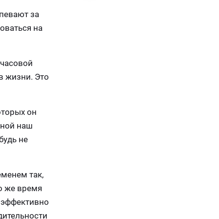
спевают за
роваться на
-часовой
в жизни. Это
оторых он
иной наш
будь не
еменем так,
о же время
 эффективно
дительности