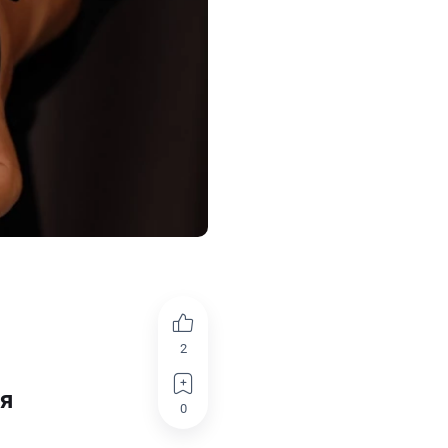
2
ря
0