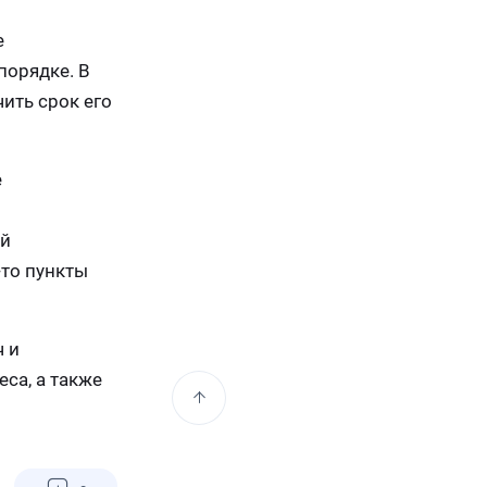
е
порядке. В
ить срок его
е
ий
-то пункты
ч и
са, а также