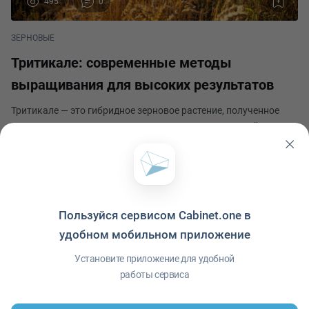
495
0
ЗЕРНОВЫЕ
Тритикале: современные методы
выращивания для высоких результатов
Тритикале — это гибридное зерновое растение, полученное
путем скрещивания пшеницы и ржи. Этот уникальный
культурный гибрид сочетает в себе преимущества обоих
родителей и обладает отличными показателями урожайности
Иван Николаев
и адаптивности к различным климатическим услов
Опубликовано 4 июня 2024
Пользуйся сервисом Cabinet.one в
удобном мобильном приложение
Политика конфиденциальности
·
Условия использования
·
Файлы cookie
·
Установите приложение для удобной
Справка
·
Приложение
© ООО "Межрегиональный Информационный центр"
работы сервиса