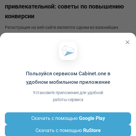
привлекательной: советы по повышению
конверсии
Регистрация на веб-сайте является одним из важнейших
шагов в привлечении новых пользователей и удержании уже
существующих. Однако, процесс регистрации может быть
замороченным и вызывать отток пользователей из-за своей
Вадим Круглов
сложности. Поэтому важно уделить внимание
Опубликовано 7 июня 2024
Пользуйся сервисом Cabinet.one в
удобном мобильном приложение
Политика конфиденциальности
·
Условия использования
·
Файлы cookie
·
Установите приложение для удобной
Справка
·
Приложение
© ООО "Межрегиональный Информационный центр"
работы сервиса
Скачать с помощью
Google Play
Скачать с помощью
RuStore