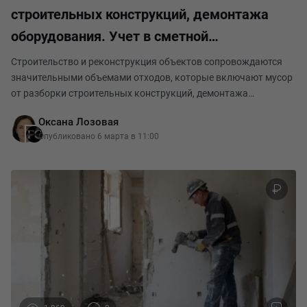
строительных конструкций, демонтажа
оборудования. Учет в сметной
документации.
Строительство и реконструкция объектов сопровождаются
значительными объемами отходов, которые включают мусор
от разборки строительных конструкций, демонтажа
оборудования, а также грунт, непригодный для обратной
Оксана Лозовая
засыпки. Правильный расчет массы этих отходов явл
Опубликовано 6 марта в 11:00