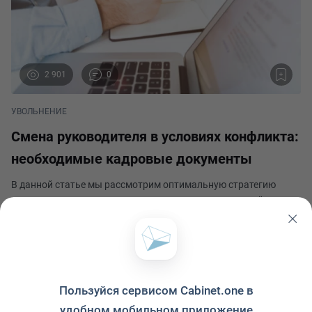
2 901
0
УВОЛЬНЕНИЕ
Смена руководителя в условиях конфликта:
необходимые кадровые документы
В данной статье мы рассмотрим оптимальную стратегию
смены руководящего состава компании. Генеральный
директор занимает особое положение среди сотрудников,
поэтому процесс его замены требует тесного взаимодействия
Кадровый вопрос
между отделом кадров и юридической службой. Нез
Опубликовано 28 августа 2024
Пользуйся сервисом Cabinet.one в
удобном мобильном приложение