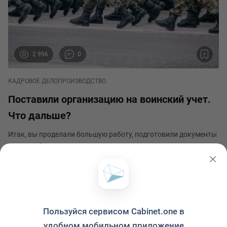
2 996
0
КАДРОВОЕ ДЕЛОПРОИЗВОДСТВО
Поставили организацию на воинский учет.
Что дальше?
Итак, вы проделали большую работу, подготовили документы
в военный комиссариат для постановки организации на
воинский учет, а может быть вы уже даже получили
согласованные военным комиссариатом документы. Что
Александра Иванова
дальше? Очень много поступает запросов от организац
Опубликовано 5 марта 2024
Пользуйся сервисом Cabinet.one в
удобном мобильном приложение