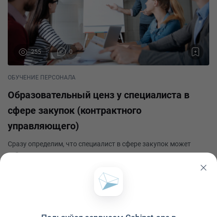
255
0
ОБУЧЕНИЕ ПЕРСОНАЛА
Образовательный ценз у специалиста в
сфере закупок (контрактного
управляющего)
Сразу определим, что специалист в сфере закупок может
действовать как со стороны Заказчика, так и со стороны
Поставщика. Если мы рассматриваем специалиста со
стороны Заказчика, то это работник государственного
Елена Сочнева
учреждения, или госкорпорации, или государственног
Опубликовано 1 июня 2021