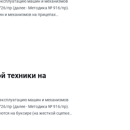
жа на отдельные
 эксплуатацию машин и механизмов
 726/пр (далее - Методика № 916/пр).
ь 4).
ин и механизмов на прицепах
й техники на
а эксплуатацию машин и механизмов
 726/пр (далее - Методика № 916/пр).
ся на буксире (на жесткой сцепке)