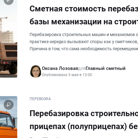
Сметная стоимость переба
базы механизации на стро
и обратно. Учет в ССРСС.
Перебазировка строительных машин и механизмов от
практике нередко вызывают споры как у сметчиков,
Причина в том, что сама необходимость перемещени
и строительно
Оксана Лозовая
для
Главный сметный
Опубликовано 5 мая в 13:00
ПЕРЕВОЗКА
Перебазировка строительно
прицепах (полуприцепах) бе