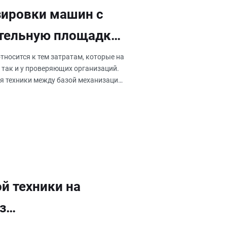
зировки машин с
ительную площадку
носится к тем затратам, которые на
 так и у проверяющих организаций.
я техники между базой механизации
й техники на
з