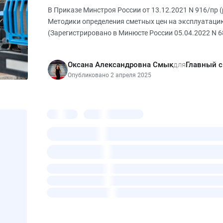
В Приказе Минстроя России от 13.12.2021 N 916/пр (
Методики определения сметных цен на эксплуатаци
(Зарегистрировано в Минюсте России 05.04.2022 N 6
перечень машин и механ
Оксана Александровна Смык
для
Главный 
Опубликовано 2 апреля 2025
МАШИНЫ И МЕХАНИЗМЫ
Перебазировка башенных кр
В прошлой статье про перебазировку башенных кран
каких нормативных документов правомерно и необ
локальные сметы, а также разобрали формулу расче
поговорим о некоторых н