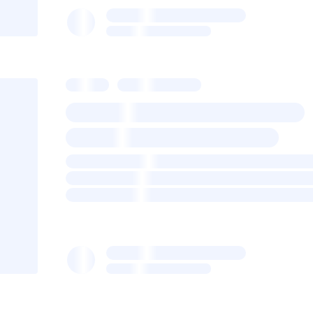
Екатерина Петченко
для
Главный сметный
Опубликовано 23 июля 2024
МАШИНЫ И МЕХАНИЗМЫ
Перебазировка башенных к
докуменации. Часть 1
Башенный кран представляет собой вертикальную б
стрела. Помимо башни, которая может быть поворот
стрелы составными элементами крана являются так
площадка и различные вс
Екатерина Петченко
для
Главный сметный
Опубликовано 10 июля 2024