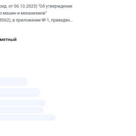
ред. от 06.10.2023) "Об утверждении
ю машин и механизмов"
8062), в приложении № 1, приведен
сметный
анов. Часть 2
ов мы разобрали, на основании
ходимо включать данные затраты в
та перебазировки. В этой статье