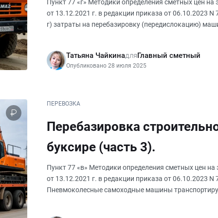
предварительного демонта
Пункт 77 «г» Методики определения сметных цен на
от 13.12.2021 г. в редакции приказа от 06.10.2023 N
конструктивные части (част
г) затраты на перебазировку (передислокацию) маш
(полуприцепах и
Татьяна Чайкина
для
Главный сметный
Опубликовано 28 июля 2025
ПЕРЕВОЗКА
Перебазировка строительно
буксире (часть 3).
Пункт 77 «в» Методики определения сметных цен н
от 13.12.2021 г. в редакции приказа от 06.10.2023 N
Пневмоколесные самоходные машины транспортируют
на расстоя