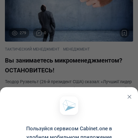
279
0
ТАКТИЧЕСКИЙ МЕНЕДЖМЕНТ
МЕНЕДЖМЕНТ
Вы занимаетесь микроменеджментом?
ОСТАНОВИТЕСЬ!
Теодор Рузвельт (26-й президент США) сказал: «Лучший̆ лидер
тот, кому хватает ума, чтобы подбирать подходящих людей
для работы, которую нужно выполнить, и достаточно
сдержанности, чтобы не вмешиваться, пока они ее
Яна Лебедева
выполняют». Золотое правило лидерства гласит:
Опубликовано 12 апреля 2024
Пользуйся сервисом Cabinet.one в
удобном мобильном приложение