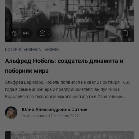
1 049
0
ИСТОРИЯ БИЗНЕСА
БИЗНЕС
Альфред Нобель: создатель динамита и
поборник мира
Альфред Бернхард Нобель появился на свет 21 октября 1833
года в семье инженера и предпринимателя, выпускника
Королевского технологического института в Стокгольме
Эммануила Нобеля и его жены Андриетты. Дела отца в
Юлия Александровна Ситник
Швеции не ладились. В 1837 году без семьи он пе
Опубликовано 17 февраля 2022