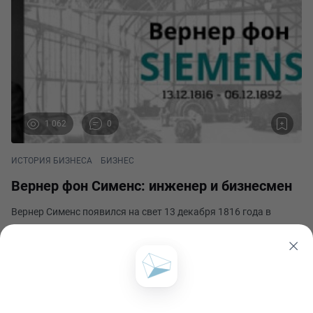
1 062
0
ИСТОРИЯ БИЗНЕСА
БИЗНЕС
Вернер фон Сименс: инженер и бизнесмен
Вернер Сименс появился на свет 13 декабря 1816 года в
городе Ленте недалеко от Ганновера. Его отец Христиан-
Фердинанд фермерствовал, а мать занималась хозяйством и
воспитанием детей. Вернер был четвёртым ребёнком
Юлия Александровна Ситник
супругов. После него родились ещё десятеро. Вер
Опубликовано 18 января 2022